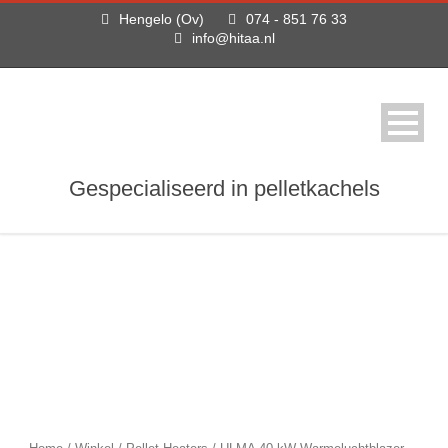
Hengelo (Ov)
074 - 851 76 33
info@hitaa.nl
Gespecialiseerd in pelletkachels
ULMA 40 kW
Warmeluchtblazer