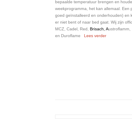
bepaalde temperatuur brengen en houden
weekprogramma, het kan allemaal. Een pel
goed geïnstalleerd en onderhouden) en 
er niet bent of naar bed gaat. Wij zijn of
MCZ, Cadel, Red,
Brisach
,
A
ustroflamm,
en Duroflame
Lees verder