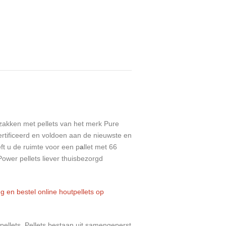
akken met pellets van het merk Pure
rtificeerd en voldoen aan de nieuwste en
t u de ruimte voor een p
a
llet met 66
 Power pellets liever thuisbezorgd
 pellets. Pellets bestaan uit samengeperst