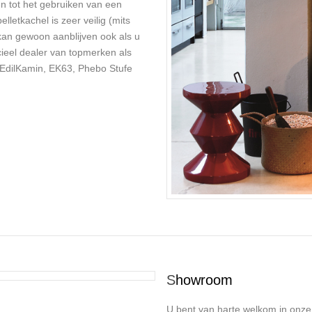
 tot het gebruiken van een
letkachel is zeer veilig (mits
kan gewoon aanblijven ook als u
ficieel dealer van topmerken als
 EdilKamin, EK63, Phebo Stufe
S
howroom
U bent van harte welkom in onze