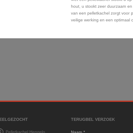
hout, u stookt zeer duurzaam en
van een pelletkachel zorgt voor 
veilige werking en een optimaal 
EELGEZOCHT
TERUGBEL VERZOEK
Pelletkachel Hengelo
Naam *