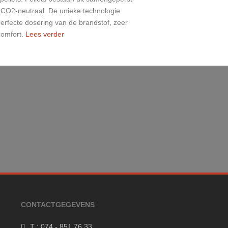
 CO2-neutraal. De unieke technologie
perfecte dosering van de brandstof, zeer
comfort.
Lees verder
CONTACTGEGEVENS
T : 074 - 851 76 33