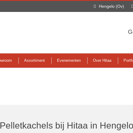
Hengelo (Ov)
G
owroom
Assortiment
Evenementen
Over Hitaa
Portfo
Pelletkachels bij Hitaa in Hengel