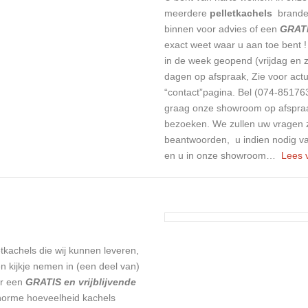
meerdere
pelletkachels
branden
binnen voor advies of een
GRATI
exact weet waar u aan toe bent !
in de week geopend (vrijdag en 
dagen op afspraak, Zie voor act
“contact”pagina. Bel (074-8517633
graag onze showroom op afspraak 
bezoeken.
We zullen uw vragen z
beantwoorden, u indien nodig v
en u in onze showroom…
Lees 
etkachels die wij kunnen leveren,
en kijkje nemen in (een deel van)
or een
GRATIS en vrijblijvende
orme hoeveelheid kachels