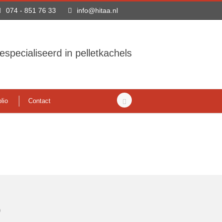
074 - 851 76 33
info@hitaa.nl
especialiseerd in pelletkachels
lio
Contact
o