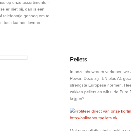
ties op onze assortiments –
e er niet bij, dan is een
f telefoontje genoeg om te
en toch kunnen leveren.
Pellets
In onze showroom verkopen we z
Power. Deze zijn EN plus A1 gece
strengste Europese normen. Heef
zakken p
e
llets en wilt u de Pure
krijgen?
Met een pelletkachel stookt u op