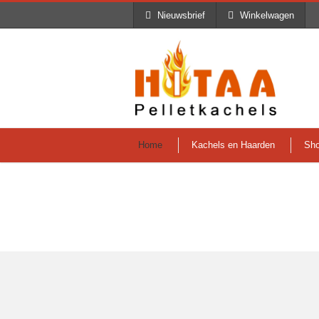
Nieuwsbrief
Winkelwagen
Home
Kachels en Haarden
Sh
Home