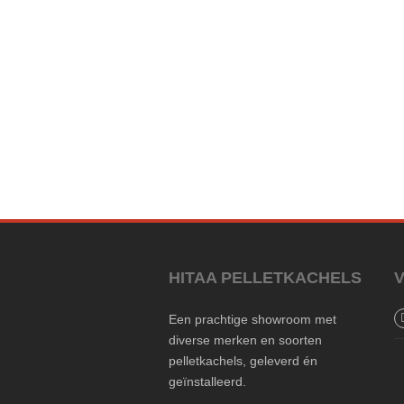
HITAA PELLETKACHELS
Een prachtige showroom met
diverse merken en soorten
pelletkachels, geleverd én
geïnstalleerd.