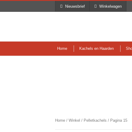
Nieuwsbrief
Winkelwagen
Home
Kachels en Haarden
Sh
Category
Pelletkachels
Home
/
Winkel
/
Pelletkachels
/ Pagina 15