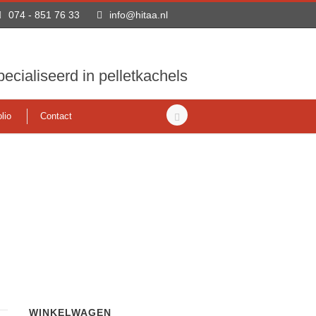
074 - 851 76 33
info@hitaa.nl
ecialiseerd in pelletkachels
lio
Contact
WINKELWAGEN