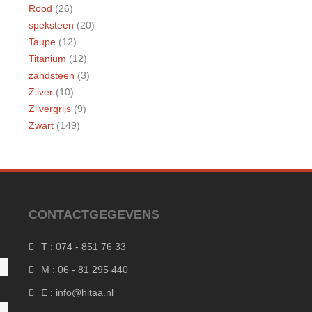
Rood
(26)
speksteen
(20)
Taupe
(12)
Titanium
(12)
zandsteen
(3)
Zilver
(10)
Zilvergrijs
(9)
Zwart
(149)
CONTACTGEGEVENS
T : 074 - 851 76 33
M : 06 - 81 295 440
E : info@hitaa.nl