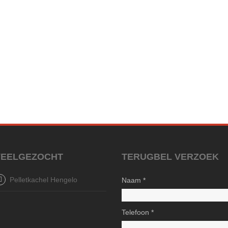
VEELGEZOCHT
TERUGBEL VERZOEK
Pelletkachel Hengelo
Naam *
Telefoon *