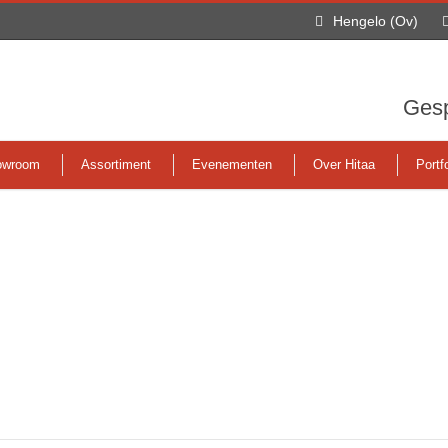
Hengelo (Ov)
Gesp
owroom
Assortiment
Evenementen
Over Hitaa
Portfo